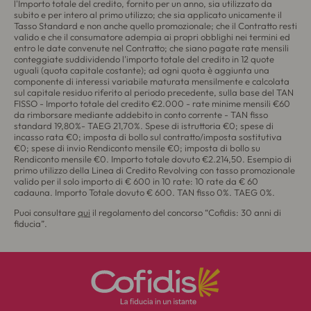
l'Importo totale del credito, fornito per un anno, sia utilizzato da
subito e per intero al primo utilizzo; che sia applicato unicamente il
Tasso Standard e non anche quello promozionale; che il Contratto resti
valido e che il consumatore adempia ai propri obblighi nei termini ed
entro le date convenute nel Contratto; che siano pagate rate mensili
conteggiate suddividendo l'importo totale del credito in 12 quote
uguali (quota capitale costante); ad ogni quota è aggiunta una
componente di interessi variabile maturata mensilmente e calcolata
sul capitale residuo riferito al periodo precedente, sulla base del TAN
FISSO - Importo totale del credito €2.000 - rate minime mensili €60
da rimborsare mediante addebito in conto corrente - TAN fisso
standard 19,80%- TAEG 21,70%. Spese di istruttoria €0; spese di
incasso rata €0; imposta di bollo sul contratto/imposta sostitutiva
€0; spese di invio Rendiconto mensile €0; imposta di bollo su
Rendiconto mensile €0. Importo totale dovuto €2.214,50. Esempio di
primo utilizzo della Linea di Credito Revolving con tasso promozionale
valido per il solo importo di € 600 in 10 rate: 10 rate da € 60
cadauna. Importo Totale dovuto € 600. TAN fisso 0%. TAEG 0%.
Puoi consultare
qui
il regolamento del concorso “Cofidis: 30 anni di
fiducia”.