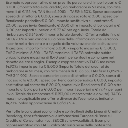
Esempio rappresentativo di un prestito personale di importo pari a €
8.000 (Importo totale del credito) da rimborsare in 60 mesi, con rate
mensili di € 155,44, TAN fisso 6,208% - TAEG 6,50%. Spese accessorie:
spesa di istruttoria € 0,00, spesa di incasso rata € 0,00, spesa per
Rendiconto periodico € 0,00, imposta sostitutiva sul contratto €
20,00, spese invio Rendiconto € 0,00 oltre imposta di bollo pari a €
0,00 per importi superiori a € 77,47 per ogni invio. Totale da
rimborsare € 9.346,40 (Importo totale dovuto). Offerta valida fino al
31/10/2026 e può variare sulla base delle informazioni che verranno
inserite nella richiesta e a seguito della valutazione della situazione
finanziaria. Importo minimo € 3.000 - importo massimo € 15.000,
TAEG minimo: 6,50% - TAEG massimo: il TAEG potrebbe subire
un’oscillazione massima di 8,40 punti percentuali e comunque nel
rispetto dei tassi soglia. Esempio rappresentativo TAEG massimo
14,90%: importo pari a € 8.000 (Importo Totale del credito) da
rimborsare in 60 mesi, con rate mensili di € 185,55, TAN fisso 13,856% -
TAEG 14,90%. Spese accessorie: spesa di istruttoria € 0,00, spesa di
incasso rata €0,00, spesa per Rendiconto periodico € 0,00, imposta
sostitutiva sul contratto € 20,00, spese invio Rendiconto € 0,00 oltre
imposta di bollo pari a € 0,00 per importi superiori a € 77,47 per ogni
invio. Totale da rimborsare € 11.153,00 (Importo totale dovuto). TAEG
massimo applicabile per offerte diverse dall’esempio su indicato:
14,90%. Salvo approvazione di Cofidis S.A..
Per tutte le condizioni economiche e contrattuali della Linea di Credito
Revolving, fare riferimento alle Informazioni Europee di Base sul
Credito ai Consumatori (cd. SECCI) su
www.cofidis.it
. Esempio
rappresentativo con TAEG calcolato sulla base delle ipotesi che