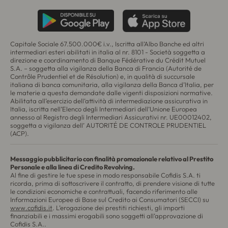
Capitale Sociale 67.500.000€ i.v., Iscritta all’Albo Banche ed altri
intermediari esteri abilitati in italia al nr. 8101 - Società soggetta a
direzione e coordinamento di
Banque Fédérative du Crédit Mutuel
S.A.
– soggetta alla vigilanza della Banca di Francia (
Autorité de
Contrôle Prudentiel et de Résolution
) e, in qualità di succursale
italiana di banca comunitaria, alla vigilanza della Banca d’Italia, per
le materie a questa demandate dalle vigenti disposizioni normative.
Abilitata all’esercizio dell’attività di intermediazione assicurativa in
Italia, iscritta nell’Elenco degli Intermediari dell’Unione Europea
annesso al Registro degli Intermediari Assicurativi nr. UE00012402,
soggetta a vigilanza dell’ AUTORITÉ DE CONTROLE PRUDENTIEL
(ACP).
Messaggio pubblicitario con finalità promozionale relativo al Prestito
Personale e alla linea di Credito Revolving.
Al fine di gestire le tue spese in modo responsabile Cofidis S.A. ti
ricorda, prima di sottoscrivere il contratto, di prendere visione di tutte
le condizioni economiche e contrattuali, facendo riferimento alle
Informazioni Europee di Base sul Credito ai Consumatori (SECCI) su
www.cofidis.it
. L’erogazione dei prestiti richiesti, gli importi
finanziabili e i massimi erogabili sono soggetti all’approvazione di
Cofidis S.A..