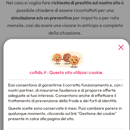
Nel caso si voglia fare
richiesta di prestito sul nostro sito
è
possibile chiedere di essere ricontattati per una
simulazione e/o un preventivo
per importo o per rata
mensile, così da avere una visione in anticipo e completa
della situazione.
La richiesta è un processo semplice e può essere
inviata
online
. Un
consulente dedicato
ti fornirà un preventivo
X
basato sulle tue specifiche esigenze finanziarie.
cofidis.it : Questo sito utilizza i
cookie
.
Essi consentono di garantirne il corretto funzionamento e, con i
nostri partner, di misurarne l’audience e di proporre offerte
adeguate ai tuoi interessi. Consentono anche di effettuare il
trattamento di prevenzione della frode e dei furti di identità.
Queste scelte sono conservate 6 mesi. Puoi cambiare parere in
qualunque momento, cliccando sul link "Gestione dei cookie"
presente in calce alla pagina del sito.