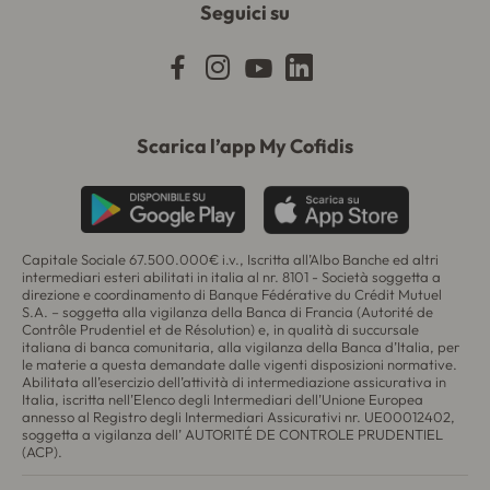
Seguici su
Scarica l’app My Cofidis
Capitale Sociale 67.500.000€ i.v., Iscritta all’Albo Banche ed altri
intermediari esteri abilitati in italia al nr. 8101 - Società soggetta a
direzione e coordinamento di
Banque Fédérative du Crédit Mutuel
S.A.
– soggetta alla vigilanza della Banca di Francia (
Autorité de
Contrôle Prudentiel et de Résolution
) e, in qualità di succursale
italiana di banca comunitaria, alla vigilanza della Banca d’Italia, per
le materie a questa demandate dalle vigenti disposizioni normative.
Abilitata all’esercizio dell’attività di intermediazione assicurativa in
Italia, iscritta nell’Elenco degli Intermediari dell’Unione Europea
annesso al Registro degli Intermediari Assicurativi nr. UE00012402,
soggetta a vigilanza dell’ AUTORITÉ DE CONTROLE PRUDENTIEL
(ACP).