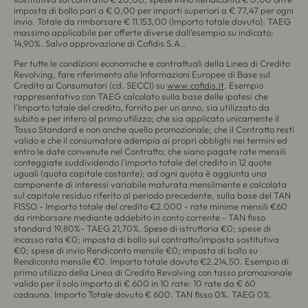
imposta di bollo pari a € 0,00 per importi superiori a € 77,47 per ogni
invio. Totale da rimborsare € 11.153,00 (Importo totale dovuto). TAEG
massimo applicabile per offerte diverse dall’esempio su indicato:
14,90%. Salvo approvazione di Cofidis S.A..
Per tutte le condizioni economiche e contrattuali della Linea di Credito
Revolving, fare riferimento alle Informazioni Europee di Base sul
Credito ai Consumatori (cd. SECCI) su
www.cofidis.it
. Esempio
rappresentativo con TAEG calcolato sulla base delle ipotesi che
l'Importo totale del credito, fornito per un anno, sia utilizzato da
subito e per intero al primo utilizzo; che sia applicato unicamente il
Tasso Standard e non anche quello promozionale; che il Contratto resti
valido e che il consumatore adempia ai propri obblighi nei termini ed
entro le date convenute nel Contratto; che siano pagate rate mensili
conteggiate suddividendo l'importo totale del credito in 12 quote
uguali (quota capitale costante); ad ogni quota è aggiunta una
componente di interessi variabile maturata mensilmente e calcolata
sul capitale residuo riferito al periodo precedente, sulla base del TAN
FISSO - Importo totale del credito €2.000 - rate minime mensili €60
da rimborsare mediante addebito in conto corrente - TAN fisso
standard 19,80%- TAEG 21,70%. Spese di istruttoria €0; spese di
incasso rata €0; imposta di bollo sul contratto/imposta sostitutiva
€0; spese di invio Rendiconto mensile €0; imposta di bollo su
Rendiconto mensile €0. Importo totale dovuto €2.214,50. Esempio di
primo utilizzo della Linea di Credito Revolving con tasso promozionale
valido per il solo importo di € 600 in 10 rate: 10 rate da € 60
cadauna. Importo Totale dovuto € 600. TAN fisso 0%. TAEG 0%.