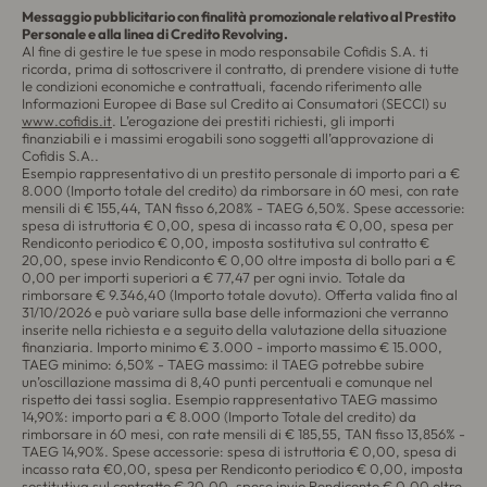
Messaggio pubblicitario con finalità promozionale relativo al Prestito
Personale e alla linea di Credito Revolving.
Al fine di gestire le tue spese in modo responsabile Cofidis S.A. ti
ricorda, prima di sottoscrivere il contratto, di prendere visione di tutte
le condizioni economiche e contrattuali, facendo riferimento alle
Informazioni Europee di Base sul Credito ai Consumatori (SECCI) su
www.cofidis.it
. L’erogazione dei prestiti richiesti, gli importi
finanziabili e i massimi erogabili sono soggetti all’approvazione di
Cofidis S.A..
Esempio rappresentativo di un prestito personale di importo pari a €
8.000 (Importo totale del credito) da rimborsare in 60 mesi, con rate
mensili di € 155,44, TAN fisso 6,208% - TAEG 6,50%. Spese accessorie:
spesa di istruttoria € 0,00, spesa di incasso rata € 0,00, spesa per
Rendiconto periodico € 0,00, imposta sostitutiva sul contratto €
20,00, spese invio Rendiconto € 0,00 oltre imposta di bollo pari a €
0,00 per importi superiori a € 77,47 per ogni invio. Totale da
rimborsare € 9.346,40 (Importo totale dovuto). Offerta valida fino al
31/10/2026 e può variare sulla base delle informazioni che verranno
inserite nella richiesta e a seguito della valutazione della situazione
finanziaria. Importo minimo € 3.000 - importo massimo € 15.000,
TAEG minimo: 6,50% - TAEG massimo: il TAEG potrebbe subire
un’oscillazione massima di 8,40 punti percentuali e comunque nel
rispetto dei tassi soglia. Esempio rappresentativo TAEG massimo
14,90%: importo pari a € 8.000 (Importo Totale del credito) da
rimborsare in 60 mesi, con rate mensili di € 185,55, TAN fisso 13,856% -
TAEG 14,90%. Spese accessorie: spesa di istruttoria € 0,00, spesa di
incasso rata €0,00, spesa per Rendiconto periodico € 0,00, imposta
sostitutiva sul contratto € 20,00, spese invio Rendiconto € 0,00 oltre