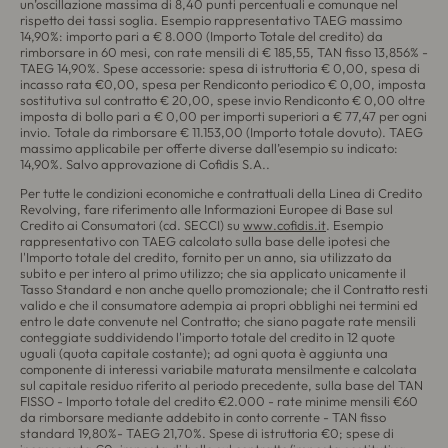
un’oscillazione massima di 8,40 punti percentuali e comunque nel
rispetto dei tassi soglia. Esempio rappresentativo TAEG massimo
14,90%: importo pari a € 8.000 (Importo Totale del credito) da
rimborsare in 60 mesi, con rate mensili di € 185,55, TAN fisso 13,856% -
TAEG 14,90%. Spese accessorie: spesa di istruttoria € 0,00, spesa di
incasso rata €0,00, spesa per Rendiconto periodico € 0,00, imposta
sostitutiva sul contratto € 20,00, spese invio Rendiconto € 0,00 oltre
imposta di bollo pari a € 0,00 per importi superiori a € 77,47 per ogni
invio. Totale da rimborsare € 11.153,00 (Importo totale dovuto). TAEG
massimo applicabile per offerte diverse dall’esempio su indicato:
14,90%. Salvo approvazione di Cofidis S.A..
Per tutte le condizioni economiche e contrattuali della Linea di Credito
Revolving, fare riferimento alle Informazioni Europee di Base sul
Credito ai Consumatori (cd. SECCI) su
www.cofidis.it
. Esempio
rappresentativo con TAEG calcolato sulla base delle ipotesi che
l'Importo totale del credito, fornito per un anno, sia utilizzato da
subito e per intero al primo utilizzo; che sia applicato unicamente il
Tasso Standard e non anche quello promozionale; che il Contratto resti
valido e che il consumatore adempia ai propri obblighi nei termini ed
entro le date convenute nel Contratto; che siano pagate rate mensili
conteggiate suddividendo l'importo totale del credito in 12 quote
uguali (quota capitale costante); ad ogni quota è aggiunta una
componente di interessi variabile maturata mensilmente e calcolata
sul capitale residuo riferito al periodo precedente, sulla base del TAN
FISSO - Importo totale del credito €2.000 - rate minime mensili €60
da rimborsare mediante addebito in conto corrente - TAN fisso
standard 19,80%- TAEG 21,70%. Spese di istruttoria €0; spese di