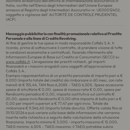
Abilitata all’esercizio dell’attività di intermediazione assicurativa in
Italia, iscritta nell’Elenco degli Intermediari dell’Unione Europea
annesso al Registro degli Intermediari Assicurativi nr. UE00012402,
soggetta a vigilanza dell’ AUTORITÉ DE CONTROLE PRUDENTIEL
(ACP).
Messaggio pubblicitario con finalità promozionale relativo al Prestito
Personale e alla linea di Credito Revolving.
Al fine di gestire le tue spese in modo responsabile Cofidis S.A. ti
ricorda, prima di sottoscrivere il contratto, di prendere visione di tutte
le condizioni economiche e contrattuali, facendo riferimento alle
Informazioni Europee di Base sul Credito ai Consumatori (SECCI) su
www.cofidis.it
. L’erogazione dei prestiti richiesti, gli importi
finanziabili e i massimi erogabili sono soggetti all’approvazione di
Cofidis S.A..
Esempio rappresentativo di un prestito personale di importo pari a €
8.000 (Importo totale del credito) da rimborsare in 60 mesi, con rate
mensili di € 155,44, TAN fisso 6,208% - TAEG 6,50%. Spese accessorie:
spesa di istruttoria € 0,00, spesa di incasso rata € 0,00, spesa per
Rendiconto periodico € 0,00, imposta sostitutiva sul contratto €
20,00, spese invio Rendiconto € 0,00 oltre imposta di bollo pari a €
0,00 per importi superiori a € 77,47 per ogni invio. Totale da
rimborsare € 9.346,40 (Importo totale dovuto). Offerta valida fino al
31/10/2026 e può variare sulla base delle informazioni che verranno
inserite nella richiesta e a seguito della valutazione della situazione
finanziaria. Importo minimo € 3.000 - importo massimo € 15.000,
TAEG minimo: 6,50% - TAEG massimo: il TAEG potrebbe subire