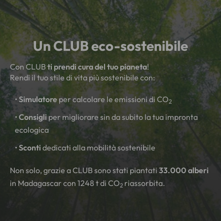
Un CLUB eco-sostenibile
Con CLUB
ti prendi cura del tuo pianeta
!
Rendi il tuo stile di vita più sostenibile con:
•
Simulatore
per calcolare le emissioni di CO
2
•
Consigli
per migliorare sin da subito la tua impronta
ecologica
•
Sconti
dedicati alla mobilità sostenibile
Non solo, grazie a CLUB sono stati piantati
33.000 alberi
in Madagascar con 1248 t di CO
riassorbita.
2