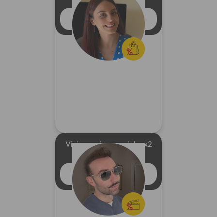
brand più famosi
GUARDA IL VIDEO
Vivi esperienze uniche x2
al prezzo di 1
GUARDA IL VIDEO