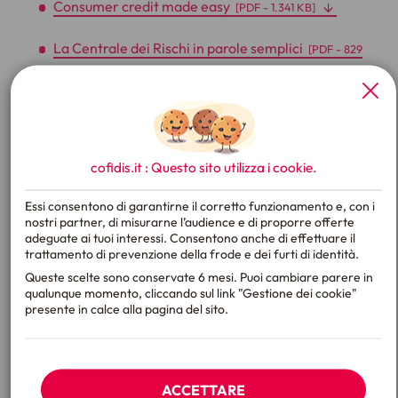
Consumer credit made easy
[
PDF
- 1.341 KB]
La Centrale dei Rischi in parole semplici
[
PDF
- 829
KB]
X
Die risikozentrale in einfachen Worten
[
PDF
- 806 KB]
cofidis.it : Questo sito utilizza i
cookie
.
The Central Credit Register (CR) made easy
[
PDF
- 841 KB]
Essi consentono di garantirne il corretto funzionamento e, con i
nostri partner, di misurarne l’audience e di proporre offerte
adeguate ai tuoi interessi. Consentono anche di effettuare il
Per le guide “Il credito ai consumatori in parole semplici”
trattamento di prevenzione della frode e dei furti di identità.
in formato accessibile
clicca qui
.
Queste scelte sono conservate 6 mesi. Puoi cambiare parere in
qualunque momento, cliccando sul link "Gestione dei cookie"
Per le guide “La Centrale dei Rischi in parole semplici” in
presente in calce alla pagina del sito.
formato accessibile
clicca qui
.
ACCETTARE