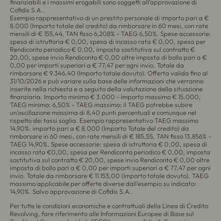
finanziabili e i massimi erogabili sono soggetti all’approvazione di
Cofidis S.A..
Esempio rappresentativo di un prestito personale di importo pari a €
8.000 (Importo totale del credito) da rimborsare in 60 mesi, con rate
mensili di € 155,44, TAN fisso 6,208% - TAEG 6,50%. Spese accessorie:
spesa di istruttoria € 0,00, spesa di incasso rata € 0,00, spesa per
Rendiconto periodico € 0,00, imposta sostitutiva sul contratto €
20,00, spese invio Rendiconto € 0,00 oltre imposta di bollo pari a €
0,00 per importi superiori a € 77,47 per ogni invio. Totale da
rimborsare € 9.346,40 (Importo totale dovuto). Offerta valida fino al
31/10/2026 e può variare sulla base delle informazioni che verranno
inserite nella richiesta e a seguito della valutazione della situazione
finanziaria. Importo minimo € 3.000 - importo massimo € 15.000,
TAEG minimo: 6,50% - TAEG massimo: il TAEG potrebbe subire
un’oscillazione massima di 8,40 punti percentuali e comunque nel
rispetto dei tassi soglia. Esempio rappresentativo TAEG massimo
14,90%: importo pari a € 8.000 (Importo Totale del credito) da
rimborsare in 60 mesi, con rate mensili di € 185,55, TAN fisso 13,856% -
TAEG 14,90%. Spese accessorie: spesa di istruttoria € 0,00, spesa di
incasso rata €0,00, spesa per Rendiconto periodico € 0,00, imposta
sostitutiva sul contratto € 20,00, spese invio Rendiconto € 0,00 oltre
imposta di bollo pari a € 0,00 per importi superiori a € 77,47 per ogni
invio. Totale da rimborsare € 11.153,00 (Importo totale dovuto). TAEG
massimo applicabile per offerte diverse dall’esempio su indicato:
14,90%. Salvo approvazione di Cofidis S.A..
Per tutte le condizioni economiche e contrattuali della Linea di Credito
Revolving, fare riferimento alle Informazioni Europee di Base sul