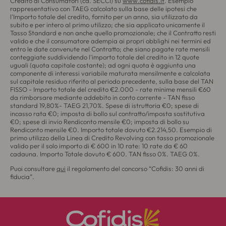
Credito ai Consumatori (cd. SECCI) su
www.cofidis.it
. Esempio
rappresentativo con TAEG calcolato sulla base delle ipotesi che
l'Importo totale del credito, fornito per un anno, sia utilizzato da
subito e per intero al primo utilizzo; che sia applicato unicamente il
Tasso Standard e non anche quello promozionale; che il Contratto resti
valido e che il consumatore adempia ai propri obblighi nei termini ed
entro le date convenute nel Contratto; che siano pagate rate mensili
conteggiate suddividendo l'importo totale del credito in 12 quote
uguali (quota capitale costante); ad ogni quota è aggiunta una
componente di interessi variabile maturata mensilmente e calcolata
sul capitale residuo riferito al periodo precedente, sulla base del TAN
FISSO - Importo totale del credito €2.000 - rate minime mensili €60
da rimborsare mediante addebito in conto corrente - TAN fisso
standard 19,80%- TAEG 21,70%. Spese di istruttoria €0; spese di
incasso rata €0; imposta di bollo sul contratto/imposta sostitutiva
€0; spese di invio Rendiconto mensile €0; imposta di bollo su
Rendiconto mensile €0. Importo totale dovuto €2.214,50. Esempio di
primo utilizzo della Linea di Credito Revolving con tasso promozionale
valido per il solo importo di € 600 in 10 rate: 10 rate da € 60
cadauna. Importo Totale dovuto € 600. TAN fisso 0%. TAEG 0%.
Puoi consultare
qui
il regolamento del concorso “Cofidis: 30 anni di
fiducia”.