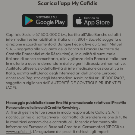
Scarica l’app My Cofidis
Capitale Sociale 67.500.000€ i.v., Iscritta all’Albo Banche ed altri
intermediari esteri abilitati in italia al nr. 8101 - Società soggetta a
direzione e coordinamento di
Banque Fédérative du Crédit Mutuel
S.A.
– soggetta alla vigilanza della Banca di Francia (
Autorité de
Contrôle Prudentiel et de Résolution
) e, in qualità di succursale
italiana di banca comunitaria, alla vigilanza della Banca d’Italia, per
le materie a questa demandate dalle vigenti disposizioni normative.
Abilitata all’esercizio dell’attività di intermediazione assicurativa in
Italia, iscritta nell’Elenco degli Intermediari dell’Unione Europea
annesso al Registro degli Intermediari Assicurativi nr. UE00012402,
soggetta a vigilanza dell’ AUTORITÉ DE CONTROLE PRUDENTIEL
(ACP).
Messaggio pubblicitario con finalità promozionale relativo al Prestito
Personale e alla linea di Credito Revolving.
Al fine di gestire le tue spese in modo responsabile Cofidis S.A. ti
ricorda, prima di sottoscrivere il contratto, di prendere visione di tutte
le condizioni economiche e contrattuali, facendo riferimento alle
Informazioni Europee di Base sul Credito ai Consumatori (SECCI) su
www.cofidis.it
. L’erogazione dei prestiti richiesti, gli importi